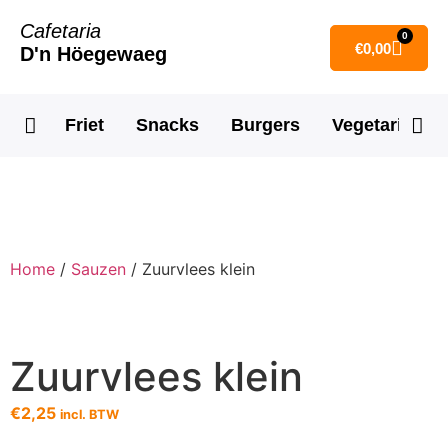
Cafetaria
0
€
0,00
D'n Höegewaeg
Friet
Snacks
Burgers
Vegetarisch
Home
/
Sauzen
/ Zuurvlees klein
Zuurvlees klein
€
2,25
incl. BTW