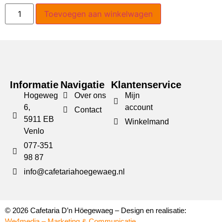
Toevoegen aan winkelwagen
Informatie
Navigatie
Klantenservice
Hogeweg
Over ons
Mijn
6,
account
Contact
5911 EB
Winkelmand
Venlo
077-351
98 87
info@cafetariahoegewaeg.nl
© 2026 Cafetaria D’n Höegewaeg – Design en realisatie:
We4media – Marketing & Communicatie