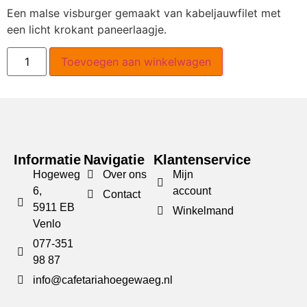
Een malse visburger gemaakt van kabeljauwfilet met
een licht krokant paneerlaagje.
Toevoegen aan winkelwagen
Informatie
Navigatie
Klantenservice
Hogeweg
Over ons
Mijn
6,
account
Contact
5911 EB
Winkelmand
Venlo
077-351
98 87
info@cafetariahoegewaeg.nl