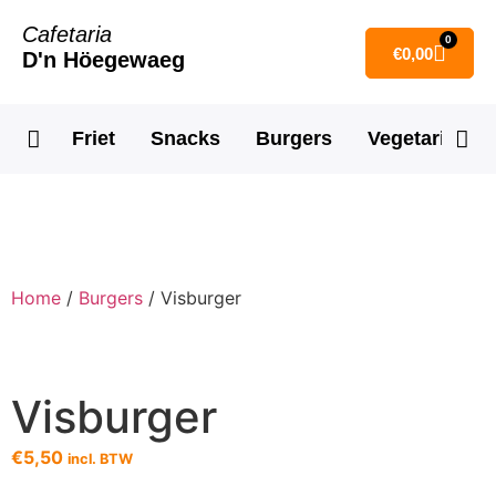
Cafetaria
0
€
0,00
D'n Höegewaeg
Friet
Snacks
Burgers
Vegetarisch
Home
/
Burgers
/ Visburger
Visburger
€
5,50
incl. BTW