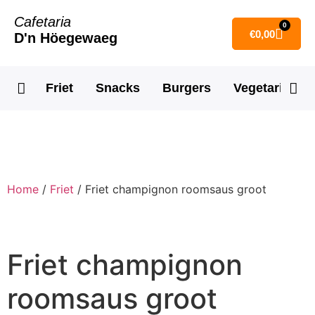
Cafetaria
0
€
0,00
D'n Höegewaeg
Friet
Snacks
Burgers
Vegetarisch
Home
/
Friet
/ Friet champignon roomsaus groot
Friet champignon
roomsaus groot