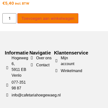
€
5,40
incl. BTW
Toevoegen aan winkelwagen
Informatie
Navigatie
Klantenservice
Hogeweg
Over ons
Mijn
6,
account
Contact
5911 EB
Winkelmand
Venlo
077-351
98 87
info@cafetariahoegewaeg.nl